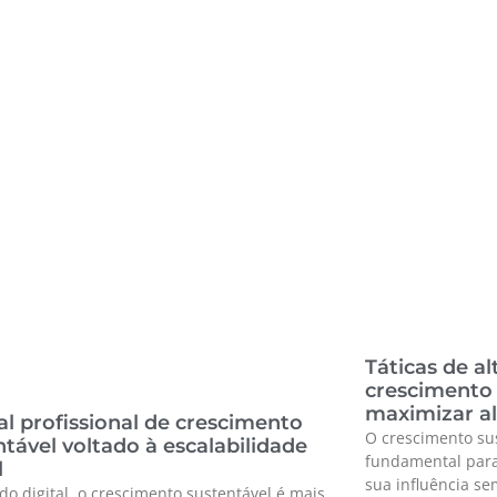
Táticas de a
crescimento 
maximizar a
l profissional de crescimento
O crescimento su
ntável voltado à escalabilidade
fundamental para
l
sua influência s
o digital, o crescimento sustentável é mais