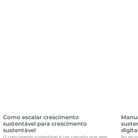
Como escalar crescimento
Manua
sustentável para crescimento
suste
sustentável
digita
O crescimento sustentável é um conceito que vem
No mund