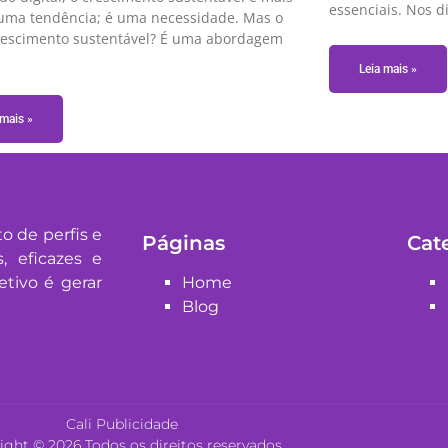
essenciais. Nos d
uma tendência; é uma necessidade. Mas o
rescimento sustentável? É uma abordagem
Leia mais »
 mais »
o de perfis e
Páginas
Cat
, eficazes e
etivo é gerar
Home
Blog
Cali Publicidade
ight © 2026 Todos os direitos reservados.